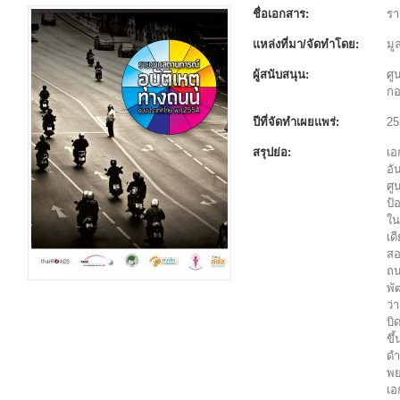
ชื่อเอกสาร:
รา
แหล่งที่มา/จัดทำโดย:
มู
ผู้สนับสนุน:
ศู
กอ
ปีที่จัดทำเผยแพร่:
25
สรุปย่อ:
เอ
อั
ศู
ป้
ใน
เด
สอ
ถน
พั
ว่
บิ
ขึ
ดำ
พย
เอ